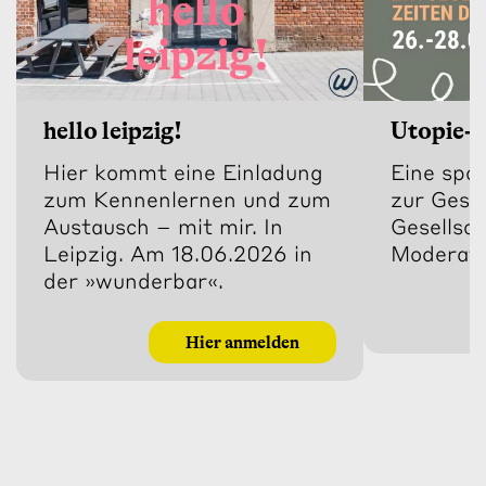
hello leipzig!
Utopie-
Hier kommt eine Einladung
Eine spa
zum Kennenlernen und zum
zur Gest
Austausch – mit mir. In
Gesellsch
Leipzig. Am 18.06.2026 in
Moderato
der »wunderbar«.
Hier anmelden