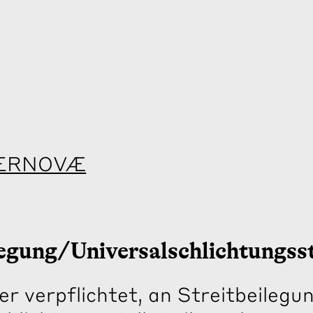
ERNOVÆ
legung/Universal­schlichtungs­s
der verpflichtet, an Streitbeileg