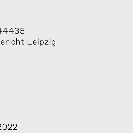
 44435
ericht Leipzig
2022