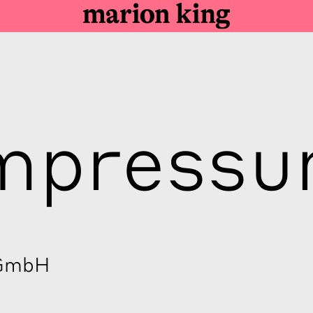
mpress
 GmbH