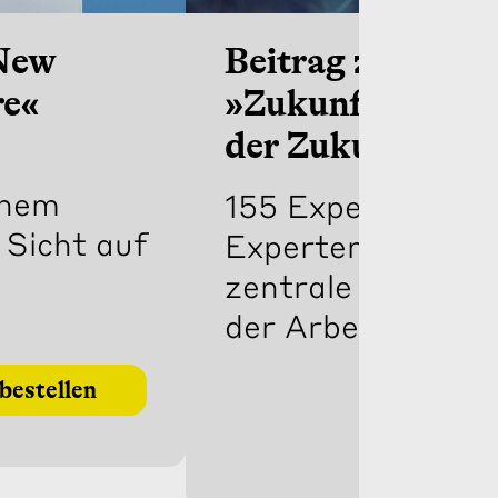
»New
Beitrag zum So
re«
»Zukunft der A
der Zukunft«
inem
155 Expertinnen 
 Sicht auf
Experten beantw
zentrale Fragen 
der Arbeit
 bestellen