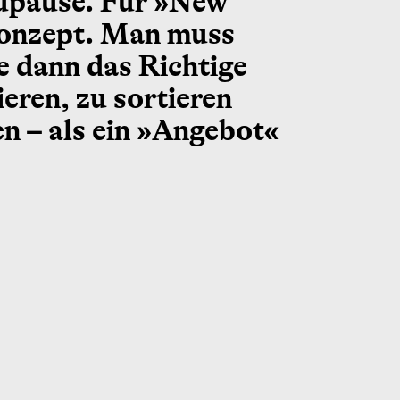
laupause. Für »New
 Konzept. Man muss
e dann das Richtige
ieren, zu sortieren
en – als ein »Angebot«