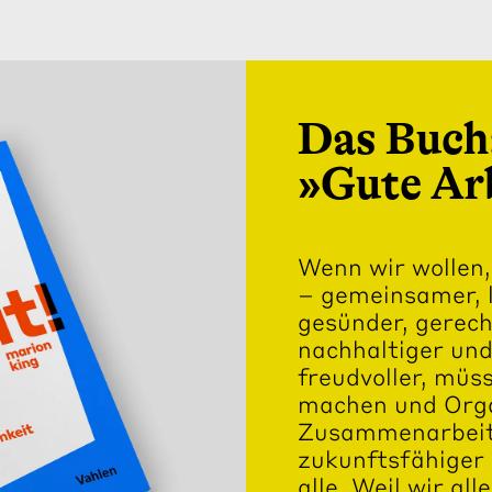
Das Buch
»Gute Ar
Wenn wir wollen,
– gemeinsamer, le
gesünder, gerec
nachhaltiger und 
freudvoller, mü
machen und Orga
Zusammenarbeit
zukunftsfähiger 
alle. Weil wir al