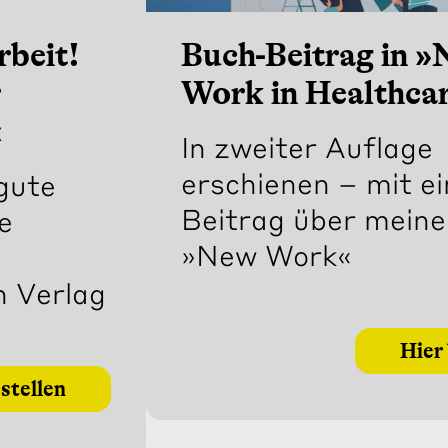
rbeit!
Buch-Beitrag in 
r
Work in Healthca
«
In zweiter Auflage
erschienen – mit e
gute
Beitrag über meine
e
»New Work«
n Verlag
Hier
stellen