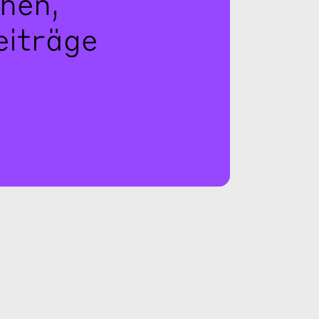
hen,
eiträge