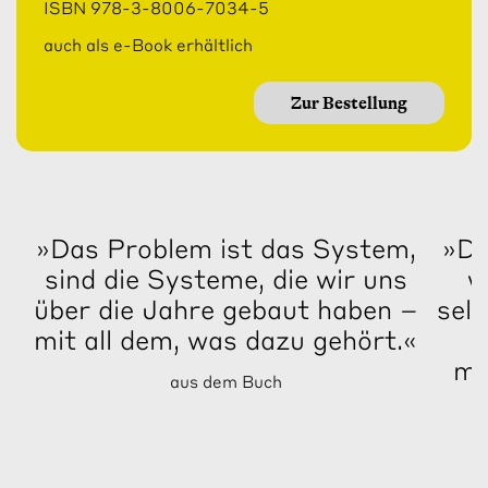
ISBN 978-3-8006-7034-5
auch als e-Book erhältlich
Zur Bestellung
»Das Problem ist das System,
»Da
sind die Systeme, die wir uns
w
über die Jahre gebaut haben –
selb
mit all dem, was dazu gehört.«
i
ma
aus dem Buch