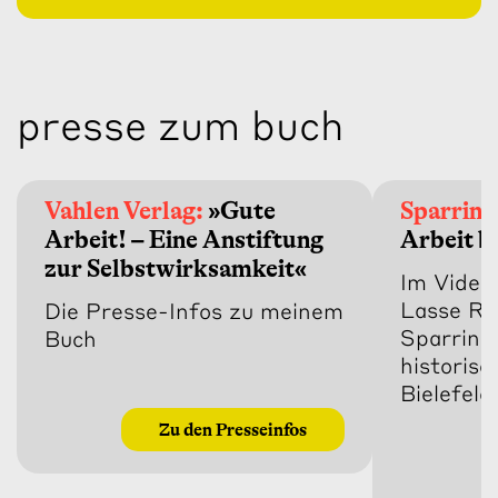
presse zum buch
Vahlen Verlag:
»Gute
Sparring
Arbeit! – Eine Anstiftung
Arbeit b
zur Selbstwirksamkeit«
Im Video
Lasse Rh
Die Presse-Infos zu meinem
Sparring 
Buch
historis
Bielefeld
Zu den Presseinfos