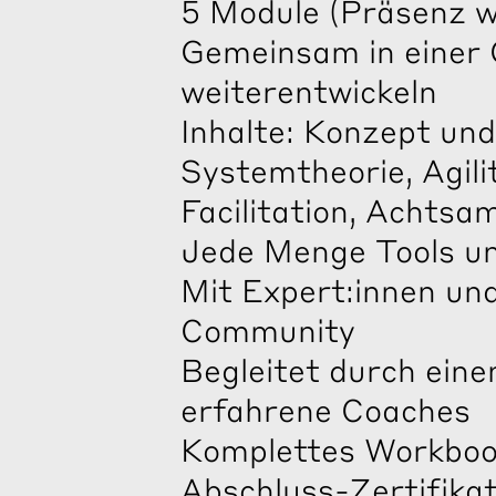
5 Module (Präsenz wi
Gemeinsam in einer 
weiterentwickeln
Inhalte: Konzept un
Systemtheorie, Agilit
Facilitation, Achtsa
Jede Menge Tools und
Mit Expert:innen un
Community
Begleitet durch ein
erfahrene Coaches
Komplettes Workboo
Abschluss-Zertifika