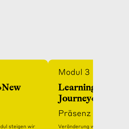
Modul 3
 »New
Learning Session
Journey«
Präsenz
dul steigen wir
Veränderung wirklich gut zu g