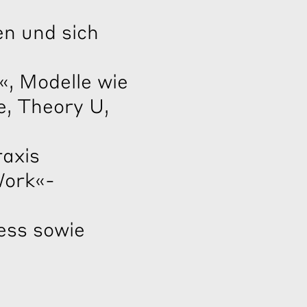
en und sich
, Modelle wie
e, Theory U,
raxis
Work«-
ess sowie
l