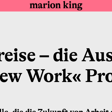
reise – die Au
ew Work« Pro