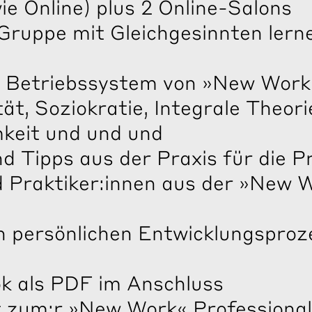
e Online) plus 2 Online-Salons
Gruppe mit Gleichgesinnten lern
d Betriebssystem von »New Work«
ät, Soziokratie, Integrale Theori
mkeit und und und
 Tipps aus der Praxis für die P
d Praktiker:innen aus der »New 
en persönlichen Entwicklungsproz
k als PDF im Anschluss
t zum:r »New Work« Professiona