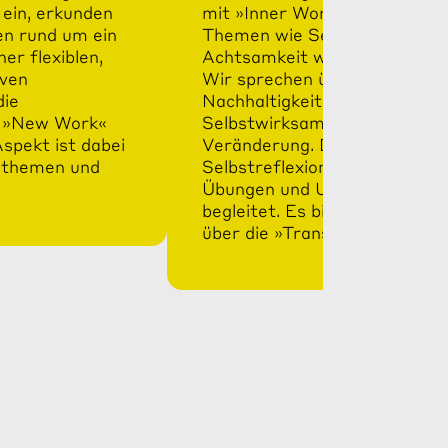
ein, erkunden
mit »Inner Work« zu tun. Von
n rund um ein
Themen wie Selbstwahrnehmu
r flexiblen,
Achtsamkeit wichtige Aspekt
iven
Wir sprechen über Verantwor
die
Nachhaltigkeit. Und natürlich
as »New Work«
Selbstwirksamkeit und die pe
Aspekt ist dabei
Veränderung. Dieses Modul ist
isthemen und
Selbstreflexion, Austausch u
Übungen und Umsetzung für d
begleitet. Es bildet die Grun
über die »Transformation«.