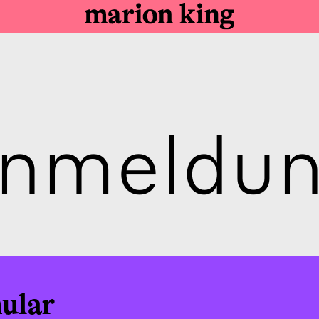
nmeldu
ular